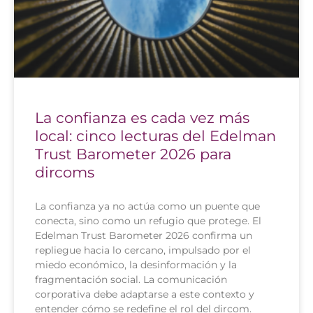
La confianza es cada vez más
local: cinco lecturas del Edelman
Trust Barometer 2026 para
dircoms
La confianza ya no actúa como un puente que
conecta, sino como un refugio que protege. El
Edelman Trust Barometer 2026 confirma un
repliegue hacia lo cercano, impulsado por el
miedo económico, la desinformación y la
fragmentación social. La comunicación
corporativa debe adaptarse a este contexto y
entender cómo se redefine el rol del dircom.